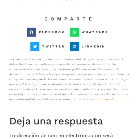
COMPARTE
FACEBOOK
WHATSAPP
TWITTER
LINKEDIN
Los responsables de tus datos son Dairin 360, SL y serán tratados con la
única finalidad de moderar y responder comentarios de usuarios. Se
conservará mientras este post continue publicado o decidas eliminarlo.
Recuerda que la información que proporcionas en el comentario es pública y
cualquier usuario puede leerla. 1and1 también tendrá acceso a tus datos ya
que es el hosting donde está alojada la web (dentro de la UE). Podrás
ejercer tus derechos de acceso, rectificación, limitación y suprimir los datos
en hola@nuptica.com así como el derecho a presentar una reclamación ante
una autoridad de control como se indica en la
política de privacidad
.
Deja una respuesta
Tu dirección de correo electrónico no será