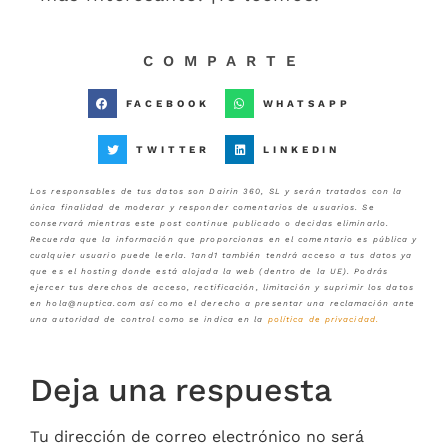
COMPARTE
FACEBOOK
WHATSAPP
TWITTER
LINKEDIN
Los responsables de tus datos son Dairin 360, SL y serán tratados con la
única finalidad de moderar y responder comentarios de usuarios. Se
conservará mientras este post continue publicado o decidas eliminarlo.
Recuerda que la información que proporcionas en el comentario es pública y
cualquier usuario puede leerla. 1and1 también tendrá acceso a tus datos ya
que es el hosting donde está alojada la web (dentro de la UE). Podrás
ejercer tus derechos de acceso, rectificación, limitación y suprimir los datos
en hola@nuptica.com así como el derecho a presentar una reclamación ante
una autoridad de control como se indica en la
política de privacidad
.
Deja una respuesta
Tu dirección de correo electrónico no será