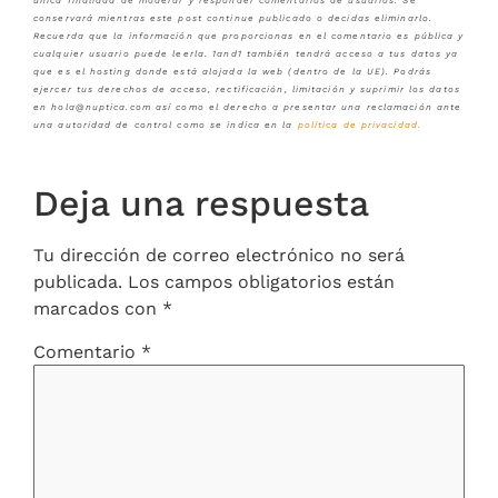
única finalidad de moderar y responder comentarios de usuarios. Se
conservará mientras este post continue publicado o decidas eliminarlo.
Recuerda que la información que proporcionas en el comentario es pública y
cualquier usuario puede leerla. 1and1 también tendrá acceso a tus datos ya
que es el hosting donde está alojada la web (dentro de la UE). Podrás
ejercer tus derechos de acceso, rectificación, limitación y suprimir los datos
en hola@nuptica.com así como el derecho a presentar una reclamación ante
una autoridad de control como se indica en la
política de privacidad
.
Deja una respuesta
Tu dirección de correo electrónico no será
publicada.
Los campos obligatorios están
marcados con
*
Comentario
*