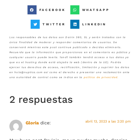
FACEBOOK
WHATSAPP
TWITTER
LINKEDIN
Los responsables de tus datos son Dairin 360, SL y serán tratados con la
única finalidad de moderar y responder comentarios de usuarios. Se
conservará mientras este post continue publicado o decidas eliminarlo.
Recuerda que la información que proporcionas en el comentario es pública y
cualquier usuario puede leerla. 1and1 también tendrá acceso a tus datos ya
que es el hosting donde está alojada la web (dentro de la UE). Podrás
ejercer tus derechos de acceso, rectificación, limitación y suprimir los datos
en hola@nuptica.com así como el derecho a presentar una reclamación ante
una autoridad de control como se indica en la
política de privacidad
.
2 respuestas
abril 13, 2023 a las 2:20 pm
Gloria
dice: