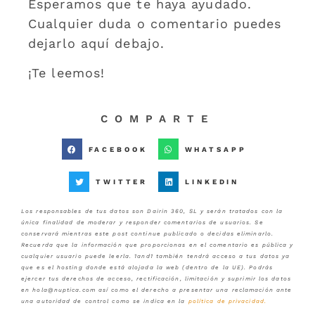
Esperamos que te haya ayudado.
Cualquier duda o comentario puedes
dejarlo aquí debajo.
¡Te leemos!
COMPARTE
FACEBOOK
WHATSAPP
TWITTER
LINKEDIN
Los responsables de tus datos son Dairin 360, SL y serán tratados con la
única finalidad de moderar y responder comentarios de usuarios. Se
conservará mientras este post continue publicado o decidas eliminarlo.
Recuerda que la información que proporcionas en el comentario es pública y
cualquier usuario puede leerla. 1and1 también tendrá acceso a tus datos ya
que es el hosting donde está alojada la web (dentro de la UE). Podrás
ejercer tus derechos de acceso, rectificación, limitación y suprimir los datos
en hola@nuptica.com así como el derecho a presentar una reclamación ante
una autoridad de control como se indica en la
política de privacidad
.