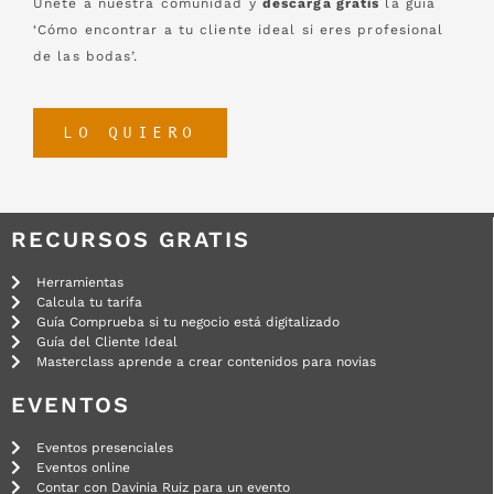
Únete a nuestra comunidad y
descarga gratis
la guía
‘Cómo encontrar a tu cliente ideal si eres profesional
de las bodas’.
LO QUIERO
RECURSOS GRATIS
Herramientas
Calcula tu tarifa
Guía Comprueba si tu negocio está digitalizado
Guía del Cliente Ideal
Masterclass aprende a crear contenidos para novias
EVENTOS
Eventos presenciales
Eventos online
Contar con Davinia Ruiz para un evento