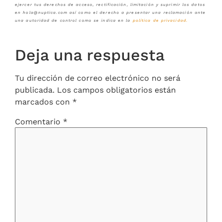
ejercer tus derechos de acceso, rectificación, limitación y suprimir los datos
en hola@nuptica.com así como el derecho a presentar una reclamación ante
una autoridad de control como se indica en la
política de privacidad
.
Deja una respuesta
Tu dirección de correo electrónico no será
publicada.
Los campos obligatorios están
marcados con
*
Comentario
*