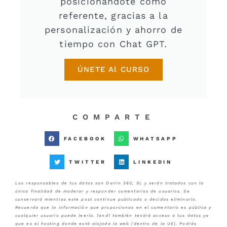
posicionándote como
referente, gracias a la
personalización y ahorro de
tiempo con Chat GPT.
ÚNETE Al CURSO
COMPARTE
FACEBOOK
WHATSAPP
TWITTER
LINKEDIN
Los responsables de tus datos son Dairin 360, SL y serán tratados con la
única finalidad de moderar y responder comentarios de usuarios. Se
conservará mientras este post continue publicado o decidas eliminarlo.
Recuerda que la información que proporcionas en el comentario es pública y
cualquier usuario puede leerla. 1and1 también tendrá acceso a tus datos ya
que es el hosting donde está alojada la web (dentro de la UE). Podrás