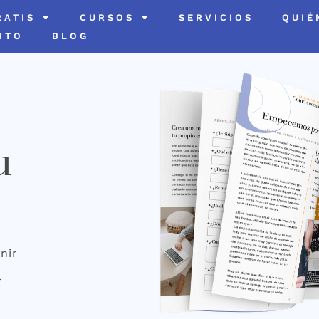
RATIS
CURSOS
SERVICIOS
QUIÉ
ITO
BLOG
u
nir
l