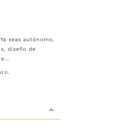
 Ya seas autónomo,
as, diseño de
sta…
uro.