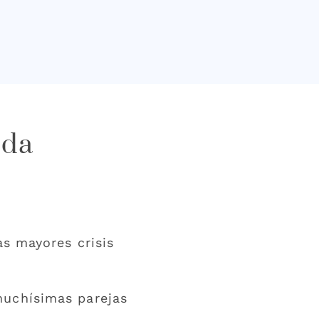
oda
as mayores crisis
muchísimas parejas