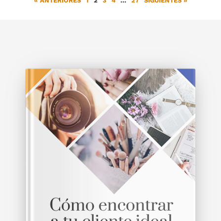
« ANTERIORES
1
2
3
4
…
27
SIGUIENTES »