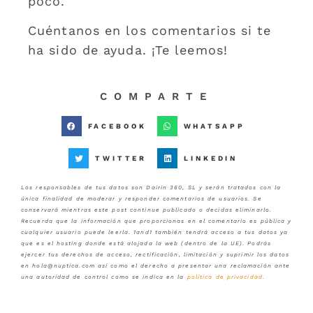
poco.
Cuéntanos en los comentarios si te
ha sido de ayuda. ¡Te leemos!
COMPARTE
FACEBOOK
WHATSAPP
TWITTER
LINKEDIN
Los responsables de tus datos son Dairin 360, SL y serán tratados con la
única finalidad de moderar y responder comentarios de usuarios. Se
conservará mientras este post continue publicado o decidas eliminarlo.
Recuerda que la información que proporcionas en el comentario es pública y
cualquier usuario puede leerla. 1and1 también tendrá acceso a tus datos ya
que es el hosting donde está alojada la web (dentro de la UE). Podrás
ejercer tus derechos de acceso, rectificación, limitación y suprimir los datos
en hola@nuptica.com así como el derecho a presentar una reclamación ante
una autoridad de control como se indica en la
política de privacidad
.