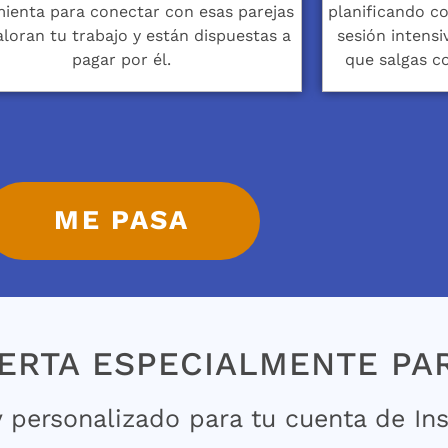
ienta para conectar con esas parejas
planificando co
aloran tu trabajo y están dispuestas a
sesión intensi
pagar por él.
que salgas co
ME PASA
RTA ESPECIALMENTE PARA
y personalizado para tu cuenta de In