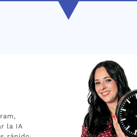
gram,
r la IA
ás rápido