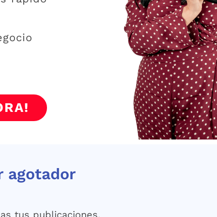
egocio
ORA!
r agotador
as tus publicaciones.